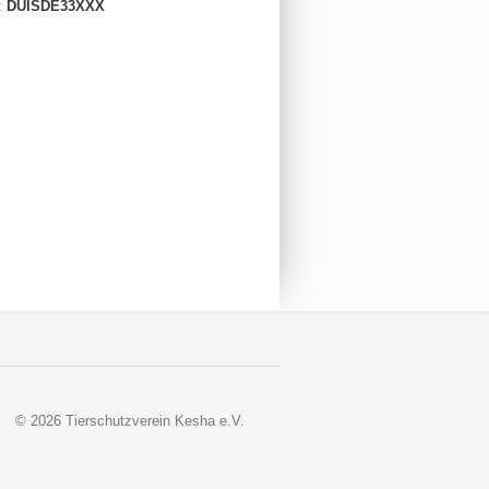
:
DUISDE33XXX
© 2026 Tierschutzverein Kesha e.V.
veloped and Designed © 2018 by
Nerzors.de