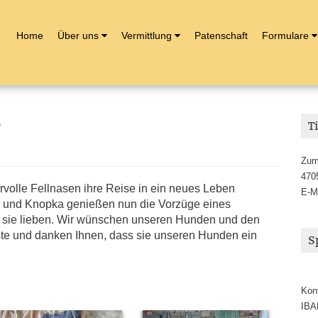
Home
Über uns
Vermittlung
Patenschaft
Formulare
4
T
Zum
470
volle Fellnasen ihre Reise in ein neues Leben
E-M
eks und Knopka genießen nun die Vorzüge eines
sie lieben. Wir wünschen unseren Hunden und den
ste und danken Ihnen, dass sie unseren Hunden ein
S
Kon
IBA