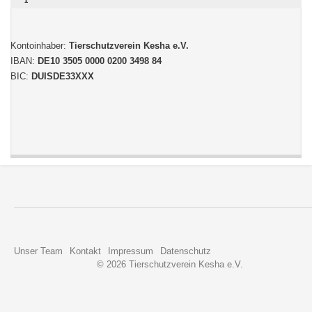
Kontoinhaber:
Tierschutzverein Kesha e.V.
IBAN:
DE10 3505 0000 0200 3498 84
BIC:
DUISDE33XXX
Unser Team
Kontakt
Impressum
Datenschutz
© 2026 Tierschutzverein Kesha e.V.
Developed and Designed © 2018 by
Nerzor