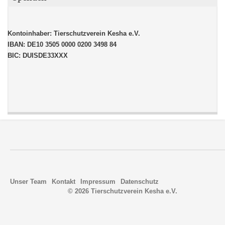
Kontoinhaber:
Tierschutzverein Kesha e.V.
IBAN:
DE10 3505 0000 0200 3498 84
BIC:
DUISDE33XXX
Unser Team
Kontakt
Impressum
Datenschutz
© 2026 Tierschutzverein Kesha e.V.
Developed and Designed © 2018 by
Nerzors