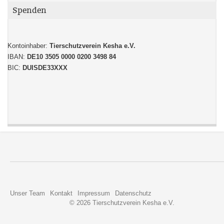
Spenden
Kontoinhaber:
Tierschutzverein Kesha e.V.
IBAN:
DE10 3505 0000 0200 3498 84
BIC:
DUISDE33XXX
Unser Team
Kontakt
Impressum
Datenschutz
© 2026 Tierschutzverein Kesha e.V.
Developed and Designed © 2018 by
Nerzor