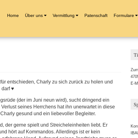
Home
Über uns
Vermittlung
Patenschaft
Formulare
Ti
Zum
470
für entschieden, Charly zu sich zurück zu holen und
E-M
 darf ♥
ngsrüde (der im Juni neun wird), sucht dringend ein
S
Verlust seines Herrchens hat ihn unerwartet in diese
 Charly gesund und ein liebevoller Begleiter.
, der gerne spielt und Streicheleinheiten liebt. Er
Kon
und hört auf Kommandos. Allerdings ist er kein
IBA