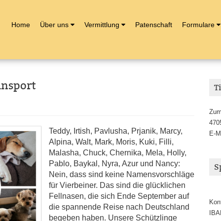
Home
Über uns
Vermittlung
Patenschaft
Formulare
ansport
T
Zum
470
Teddy, Irtish, Pavlusha, Prjanik, Marcy,
E-M
Alpina, Walt, Mark, Moris, Kuki, Filli,
Malasha, Chuck, Chernika, Mela, Holly,
Pablo, Baykal, Nyra, Azur und Nancy:
S
Nein, dass sind keine Namensvorschläge
für Vierbeiner. Das sind die glücklichen
Fellnasen, die sich Ende September auf
Kon
die spannende Reise nach Deutschland
IBA
begeben haben. Unsere Schützlinge