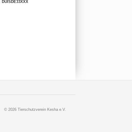
:
DUISDE33XXX
© 2026 Tierschutzverein Kesha e.V.
veloped and Designed © 2018 by
Nerzors.de