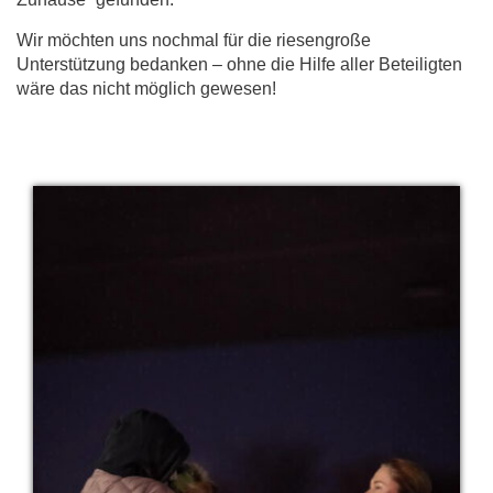
Wir möchten uns nochmal für die riesengroße
Unterstützung bedanken – ohne die Hilfe aller Beteiligten
wäre das nicht möglich gewesen!