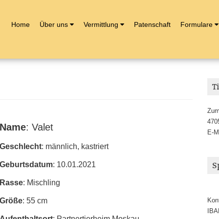
Home
Über uns
Vermittlung
Patenschaft
Formulare
T
Zum
470
Name
: Valet
E-M
Geschlecht
: männlich, kastriert
Geburtsdatum
: 10.01.2021
S
Rasse
: Mischling
Größe
: 55 cm
Kon
IBA
Aufenthaltsort
: Partnertierheim Moskau