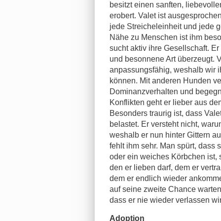
besitzt einen sanften, liebevol
erobert. Valet ist ausgesproc
jede Streicheleinheit und jed
Nähe zu Menschen ist ihm besond
sucht aktiv ihre Gesellschaft. E
und besonnene Art überzeugt. Va
anpassungsfähig, weshalb wir i
können. Mit anderen Hunden vers
Dominanzverhalten und begegnet
Konflikten geht er lieber aus 
Besonders traurig ist, dass Vale
belastet. Er versteht nicht, war
weshalb er nun hinter Gittern 
fehlt ihm sehr. Man spürt, dass
oder ein weiches Körbchen ist,
den er lieben darf, dem er vert
dem er endlich wieder ankommen
auf seine zweite Chance warten
dass er nie wieder verlassen wi
Adoption