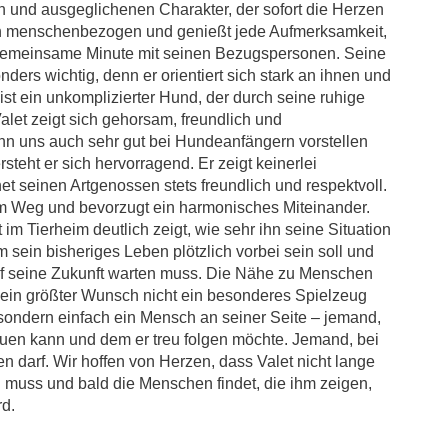
len und ausgeglichenen Charakter, der sofort die Herzen
hen menschenbezogen und genießt jede Aufmerksamkeit,
e gemeinsame Minute mit seinen Bezugspersonen. Seine
ers wichtig, denn er orientiert sich stark an ihnen und
r ist ein unkomplizierter Hund, der durch seine ruhige
let zeigt sich gehorsam, freundlich und
hn uns auch sehr gut bei Hundeanfängern vorstellen
teht er sich hervorragend. Er zeigt keinerlei
 seinen Artgenossen stets freundlich und respektvoll.
dem Weg und bevorzugt ein harmonisches Miteinander.
t im Tierheim deutlich zeigt, wie sehr ihn seine Situation
um sein bisheriges Leben plötzlich vorbei sein soll und
auf seine Zukunft warten muss. Die Nähe zu Menschen
 sein größter Wunsch nicht ein besonderes Spielzeug
 sondern einfach ein Mensch an seiner Seite – jemand,
rauen kann und dem er treu folgen möchte. Jemand, bei
 darf. Wir hoffen von Herzen, dass Valet nicht lange
 muss und bald die Menschen findet, die ihm zeigen,
rd.