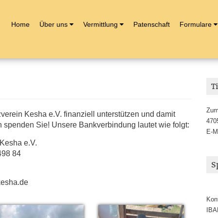
Home
Über uns
Vermittlung
Patenschaft
Formulare
T
Zum
erein Kesha e.V. finanziell unterstützen und damit
470
n spenden Sie! Unsere Bankverbindung lautet wie folgt:
E-M
 Kesha e.V.
498 84
S
kesha.de
Kon
IBA