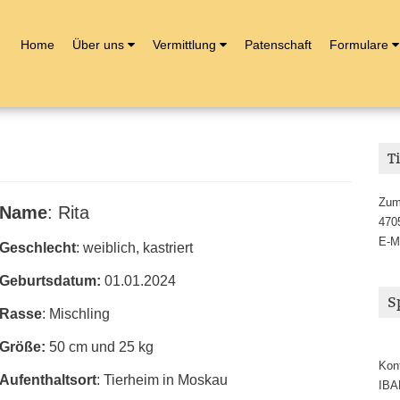
Home
Über uns
Vermittlung
Patenschaft
Formulare
T
Zum
Name
: Rita
470
E-M
Geschlecht
: weiblich, kastriert
Geburtsdatum:
01.01.2024
S
Rasse
: Mischling
Größe:
50 cm und 25 kg
Kon
Aufenthaltsort
: Tierheim in Moskau
IBA