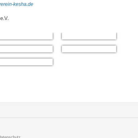
verein-kesha.de
e.V.
Datenschutz