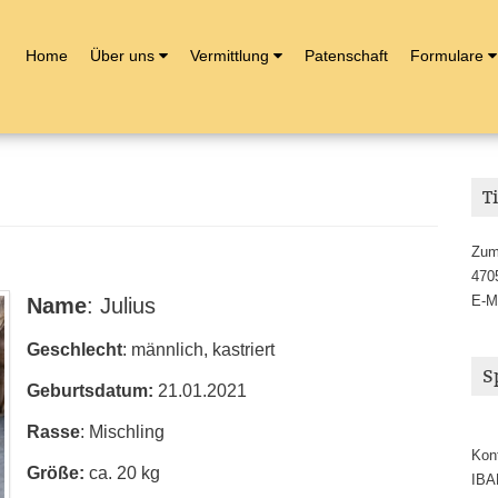
Home
Über uns
Vermittlung
Patenschaft
Formulare
T
Zum
470
E-M
Name
: Julius
Geschlecht
: männlich, kastriert
S
Geburtsdatum:
21.01.2021
Rasse
: Mischling
Kon
Größe:
ca. 20 kg
IBA